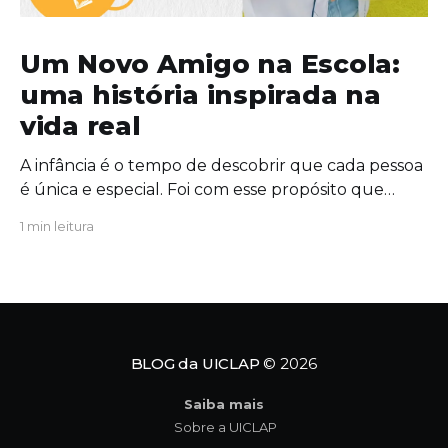
Um Novo Amigo na Escola:
uma história inspirada na
vida real
A infância é o tempo de descobrir que cada pessoa
é única e especial. Foi com esse propósito que
escrevi "Um Novo Amigo na Escola", uma obra que
1 min leitura
convida crianças, famílias e educadores a
refletirem sobre a importância da amizade, da
empatia e da inclusão. O protagonista da história,
Tavinho,
BLOG da UICLAP
© 2026
Saiba mais
Sobre a UICLAP