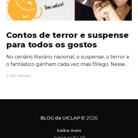
Contos de terror e suspense
para todos os gostos
No cenário literário nacional, o suspense, o terror e
o fantástico ganham cada vez mais fôlego. Nesse
contexto, a escritora Camile Queiroz lança sua
2 min leitura
primeira coletânea de contos do gênero: Por cima
do teu cadáver. Por cima do teu cadáver
mergulha nas angústias da psique humana e nas
sombras da
BLOG da UICLAP
© 2026
Saiba mais
Sobre a UICLAP