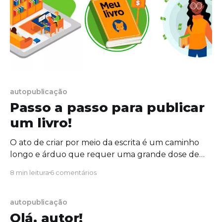
autopublicação
Passo a passo para publicar
um livro!
O ato de criar por meio da escrita é um caminho
longo e árduo que requer uma grande dose de
dedicação por parte do autor. No entanto, a
8 min leitura
6 comentários
publicação de um livro pode ser simples. Hoje em
dia existe uma opção prática e ágil para lançar sua
obra - e
autopublicação
Olá, autor!