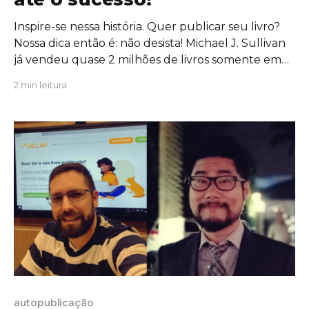
Inspire-se nessa história. Quer publicar seu livro?
Nossa dica então é: não desista! Michael J. Sullivan
já vendeu quase 2 milhões de livros somente em
inglês e reúne contratos em mais de 75 idiomas. Ele
2 min leitura
ficou mundialmente conhecido por As Revelações
Riyria, As Crônicas Riyria e vários outros romances,
mas
autopublicação