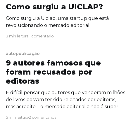
Como surgiu a UICLAP?
Como surgiu a Uiclap, uma startup que está
revolucionando o mercado editorial.
3 min leitura
1 comentário
autopublicação
9 autores famosos que
foram recusados por
editoras
É difícil pensar que autores que venderam milhões
de livros possam ter sido rejeitados por editoras,
mas acredite – o mercado editorial ainda é super
burocrático e várias obras-primas são “jogadas fora”.
5 min leitura
2 comentários
Veja 9 autores famosos que foram recusados por
editoras: – HERMAN MELVILLE A obra-prima de