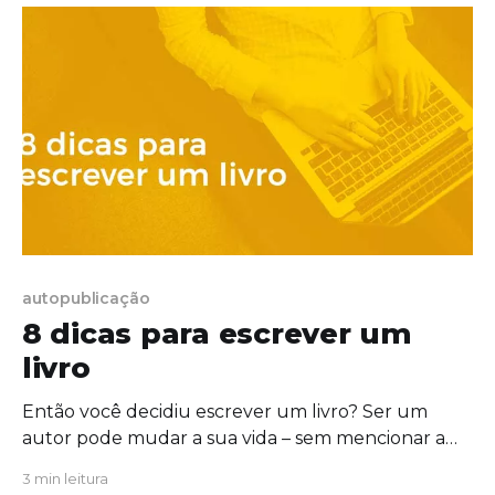
Melville, Moby-Dick, foi recusada por
autopublicação
8 dicas para escrever um
livro
Então você decidiu escrever um livro? Ser um
autor pode mudar a sua vida – sem mencionar a
capacidade de impactar milhares (até milhões) de
3 min leitura
pessoas. Mas escrever um livro não é uma tarefa