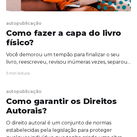
autopublicação
Como fazer a capa do livro
físico?
Você demorou um tempão para finalizar o seu
livro, reescreveu, revisou inúmeras vezes, separou
os capítulos, deixou tudo prontinho para
5 min leitura
publicação. Mas depois de tudo, vem uma parte
para a qual nem todos os autores estão
preparados: a capa do livro. Temos percebido que
autopublicação
essa tem sido uma questão para vocês que
Como garantir os Direitos
querem fazer a publicação independente,
Autorais?
principalmente para autores que não querem
terceirizar esse serviço e decidem fazer eles
O direito autoral é um conjunto de normas
mesmos o design. Por isso queremos te ajudar e
estabelecidas pela legislação para proteger
daremos aqui algumas dicas de como fazer a capa