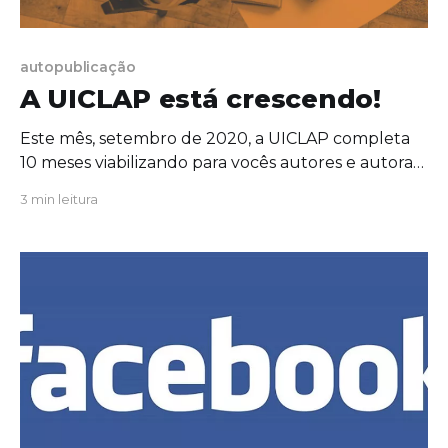
autopublicação
A UICLAP está crescendo!
Este mês, setembro de 2020, a UICLAP completa
10 meses viabilizando para vocês autores e autoras
a publicação gratuita do seu (s) livro (s) físico (s)!
3 min leitura
São 10 meses de muita dedicação e trabalho para
garantir o melhor produto e o melhor serviço aos
muitos autores (as) que vêem na