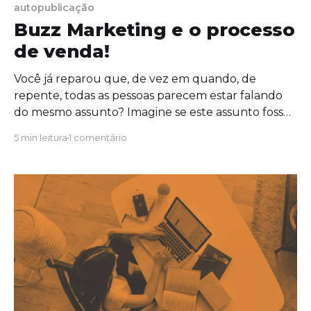
autopublicação
Buzz Marketing e o processo
de venda!
Você já reparou que, de vez em quando, de
repente, todas as pessoas parecem estar falando
do mesmo assunto? Imagine se este assunto fosse
o seu livro e isso pudesse contribuir para o
5 min leitura
1 comentário
aumento das suas vendas? Seria lindo, han?
Imagine pessoas falando sobre sua publicação em
torno do cafezinho,