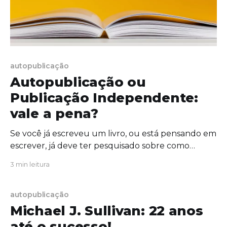
autopublicação
Autopublicação ou
Publicação Independente:
vale a pena?
Se você já escreveu um livro, ou está pensando em
escrever, já deve ter pesquisado sobre como
publicá-lo. Em suas pesquisas você,
3 min leitura
provavelmente, encontrou o termo
autopublicação ou publicação independente.
Neste momento, você também com certeza se
autopublicação
perguntou: Vale a pena? Nossa resposta a esta
Michael J. Sullivan: 22 anos
pergunta é: SIM, com certeza!
até o sucesso!