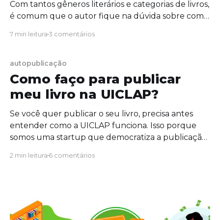
Com tantos gêneros literários e categorias de livros,
é comum que o autor fique na dúvida sobre como
classificar o seu conteúdo, por isso fizemos uma
7 min leitura
3 comentários
lista que irá te ajudar a descobrir em que categoria
o seu material se encaixa! Mas antes de entrarmos
nos detalhes, queremos reforçar que
autopublicação
Como faço para publicar
meu livro na UICLAP?
Se você quer publicar o seu livro, precisa antes
entender como a UICLAP funciona. Isso porque
somos uma startup que democratiza a publicação
e venda de livros impressos e conecta o autor
2 min leitura
6 comentários
direto ao leitor. Quer publicar seu livro? Tenha a
melhor experiência em autopublicação. Entenda
aqui como a UICLAP