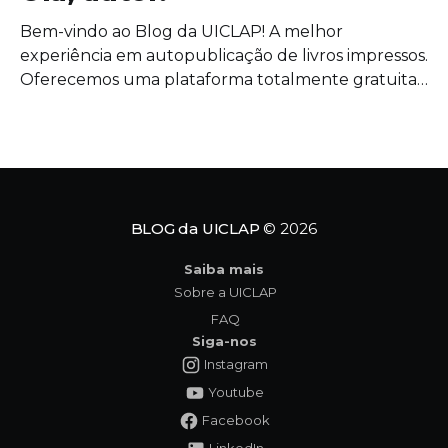
Bem-vindo ao Blog da UICLAP! A melhor
experiência em autopublicação de livros impressos.
Oferecemos uma plataforma totalmente gratuita
para autores, de diversos gêneros, publicarem suas
obras, por isso, te convidamos a escrever um
capítulo com a gente. 🙂 Aqui nós vamos
compartilhar todas as informações que você
precisa para publicar o
BLOG da UICLAP
© 2026
Saiba mais
Sobre a UICLAP
FAQ
Siga-nos
Instagram
Youtube
Facebook
LinkedIn