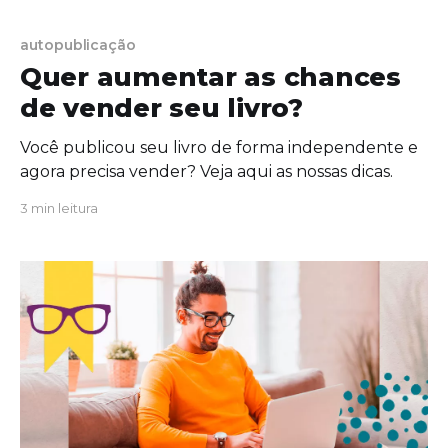
tão fácil. Lidar com o bloqueio criativo, com a
sobrecarga para conciliar todas as atividades, saber
autopublicação
costurar
Quer aumentar as chances
de vender seu livro?
Você publicou seu livro de forma independente e
agora precisa vender? Veja aqui as nossas dicas.
3 min leitura