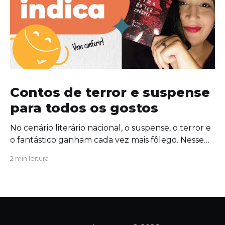
Contos de terror e suspense
para todos os gostos
No cenário literário nacional, o suspense, o terror e
o fantástico ganham cada vez mais fôlego. Nesse
contexto, a escritora Camile Queiroz lança sua
2 min leitura
primeira coletânea de contos do gênero: Por cima
do teu cadáver. Por cima do teu cadáver
mergulha nas angústias da psique humana e nas
sombras da