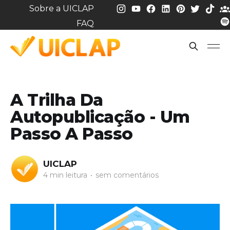
Sobre a UICLAP
FAQ
A Trilha Da
Autopublicação - Um
Passo A Passo
UICLAP
4 min leitura
•
sem comentários