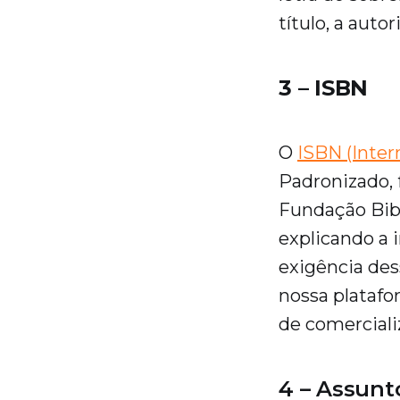
título, a auto
3 – ISBN
O
ISBN (Inte
Padronizado, f
Fundação Bib
explicando a 
exigência des
nossa platafo
de comerciali
4 – Assunt