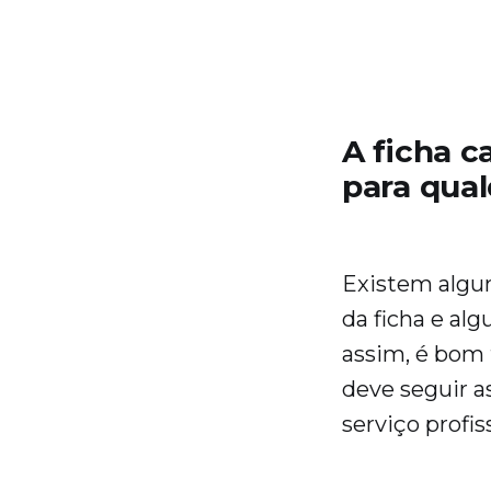
A ficha ca
para qual
Existem algum
da ficha e al
assim, é bom f
deve seguir as
serviço profi