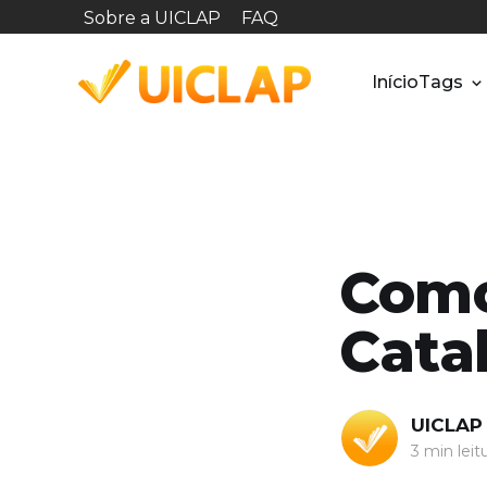
Sobre a UICLAP
FAQ
Início
Tags
Como
Cata
UICLAP
3 min leit