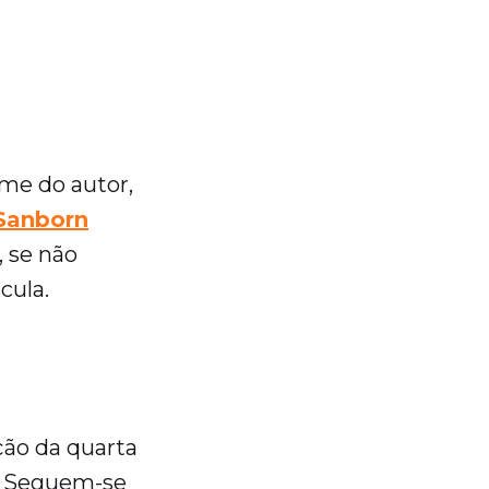
ome do autor,
-Sanborn
 se não
cula.
ção da quarta
. Seguem-se