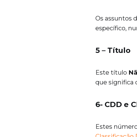
Os assuntos d
específico, n
5 – Título
Este título
N
que significa 
6- CDD e 
Estes número
Classificaçã