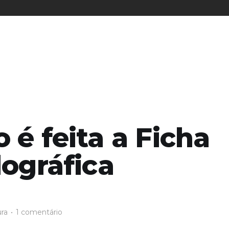
 é feita a Ficha
lográfica
ura
•
1 comentário