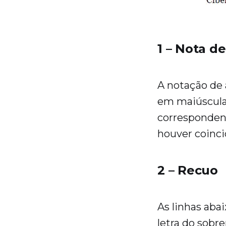
1 – Nota d
A notação de 
em maiúscula
correspondent
houver coincid
2 – Recuo
As linhas aba
letra do sob