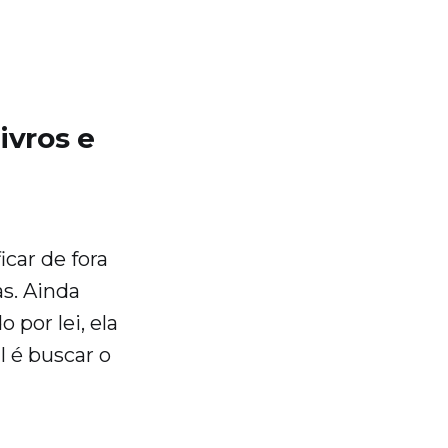
ivros e
car de fora
s. Ainda
 por lei, ela
l é buscar o
.