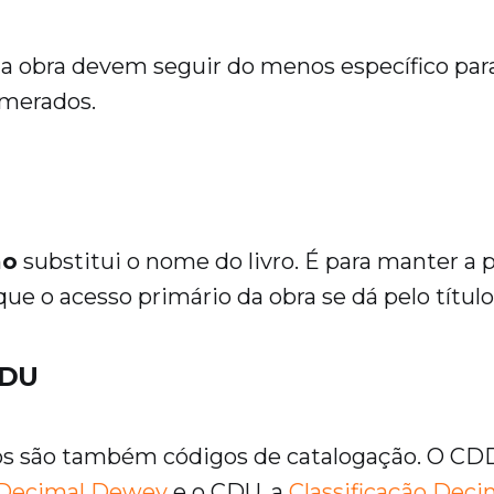
a obra devem seguir do menos específico par
umerados.
ão
substitui o nome do livro. É para manter a pa
que o acesso primário da obra se dá pelo título
CDU
s são também códigos de catalogação. O CDD
o Decimal Dewey
e o CDU, a
Classificação Deci