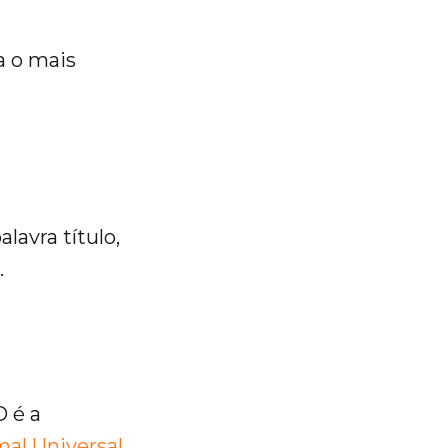
a o mais
lavra título,
.
 é a
mal Universal
.