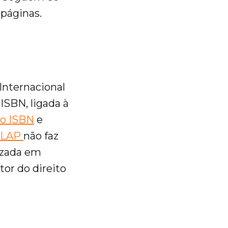
 páginas.
nternacional
 ISBN, ligada à
ao ISBN
e
CLAP
não faz
izada em
tor do direito