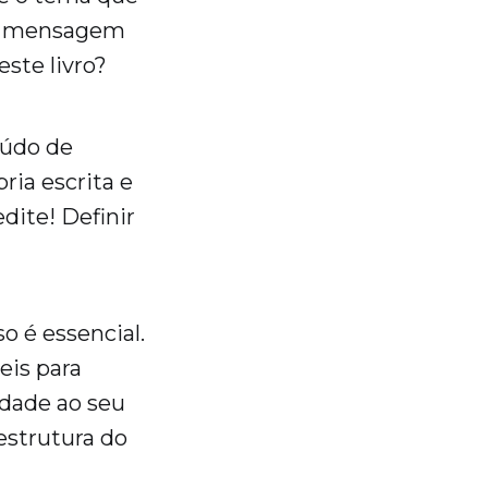
é a mensagem
este livro?
eúdo de
ria escrita e
dite! Definir
o é essencial.
eis para
idade ao seu
estrutura do