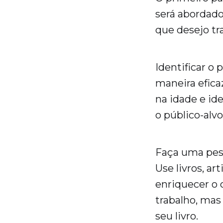
será abordado
que desejo tr
Identificar o 
maneira efica
na idade e id
o público-alv
Faça uma pesq
Use livros, ar
enriquecer o 
trabalho, mas
seu livro.