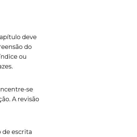
capítulo deve
preensão do
índice ou
azes.
oncentre-se
ão. A revisão
 de escrita