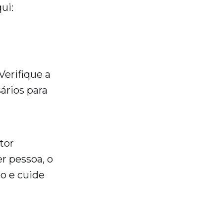
qui:
Verifique a
sários para
tor
r pessoa, o
ão e cuide