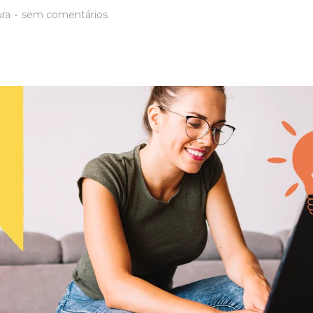
ura
•
sem comentários