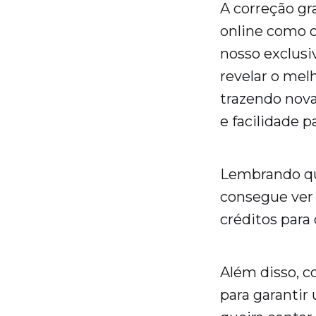
A correção gr
online como o
nosso exclus
revelar o mel
trazendo novas
e facilidade p
Lembrando que
consegue ver 
créditos para
Além disso, c
para garantir