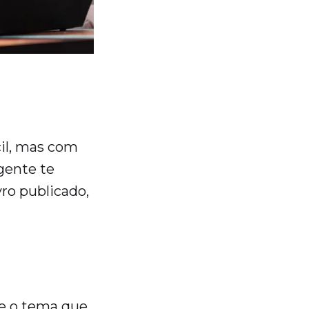
cil, mas com
 gente te
ro publicado,
te o tema que