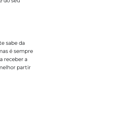
de do seu
te sabe da
 mas é sempre
a receber a
melhor partir