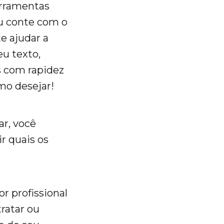
ferramentas
u conte com o
e ajudar a
eu texto,
es com rapidez
omo desejar!
ar, você
r quais os
r profissional
ratar ou