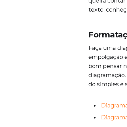
queira contar
texto, conheç
Formataç
Faça uma diag
empolgação e 
bom pensar na
diagramação. 
do simples e 
Diagrama
Diagrama