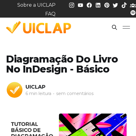
Sobre a UICLAP
FAQ
Diagramação Do Livro
No InDesign - Básico
UICLAP
6 min leitura
•
sem comentários