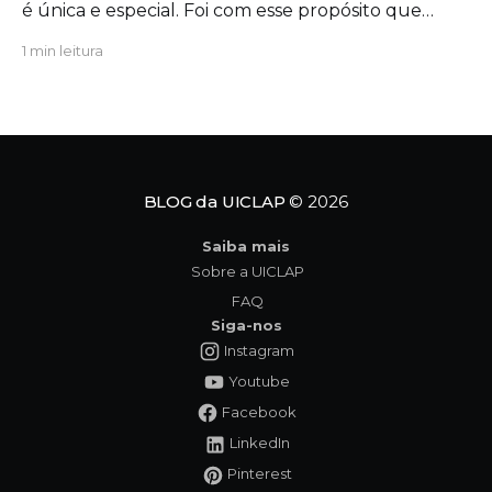
é única e especial. Foi com esse propósito que
escrevi "Um Novo Amigo na Escola", uma obra que
1 min leitura
convida crianças, famílias e educadores a
refletirem sobre a importância da amizade, da
empatia e da inclusão. O protagonista da história,
Tavinho,
BLOG da UICLAP
© 2026
Saiba mais
Sobre a UICLAP
FAQ
Siga-nos
Instagram
Youtube
Facebook
LinkedIn
Pinterest