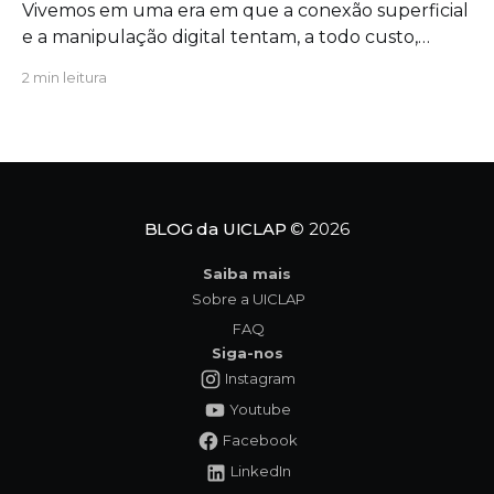
Vivemos em uma era em que a conexão superficial
e a manipulação digital tentam, a todo custo,
substituir o significado profundo da existência. É
2 min leitura
exatamente nesse cenário de extrema urgência
que a obra Ciclo dos Símbolos se revela não apenas
como uma leitura cativante, mas como uma
verdadeira convocação para
BLOG da UICLAP
© 2026
Saiba mais
Sobre a UICLAP
FAQ
Siga-nos
Instagram
Youtube
Facebook
LinkedIn