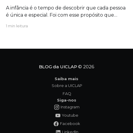
A infância é o tempo de descobrir que cada pessoa
é única e especial. Foi com esse propósito que
escrevi "Um Novo Amigo na Escola", uma obra que
1 min leitura
convida crianças, famílias e educadores a
refletirem sobre a importância da amizade, da
empatia e da inclusão. O protagonista da história,
Tavinho,
BLOG da UICLAP
© 2026
Saiba mais
Sobre a UICLAP
FAQ
Siga-nos
Instagram
Youtube
Facebook
LinkedIn