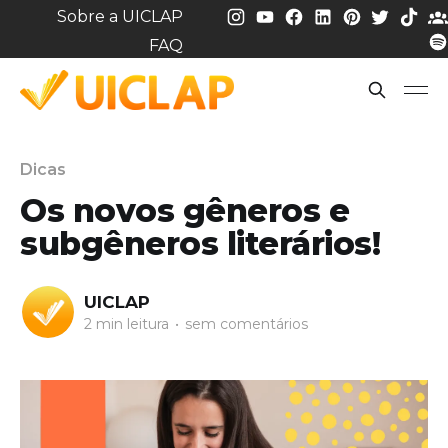
Sobre a UICLAP
FAQ
Dicas
Os novos gêneros e
subgêneros literários!
UICLAP
2 min leitura
•
sem comentários