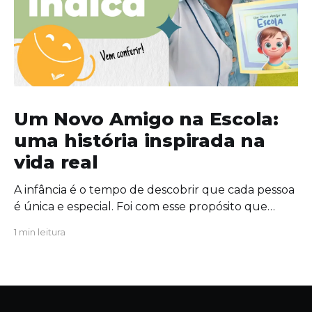
Um Novo Amigo na Escola:
uma história inspirada na
vida real
A infância é o tempo de descobrir que cada pessoa
é única e especial. Foi com esse propósito que
escrevi "Um Novo Amigo na Escola", uma obra que
1 min leitura
convida crianças, famílias e educadores a
refletirem sobre a importância da amizade, da
empatia e da inclusão. O protagonista da história,
Tavinho,