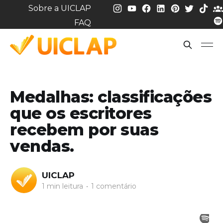
Sobre a UICLAP
FAQ
Medalhas: classificações
que os escritores
recebem por suas
vendas.
UICLAP
1 min leitura
•
1 comentário