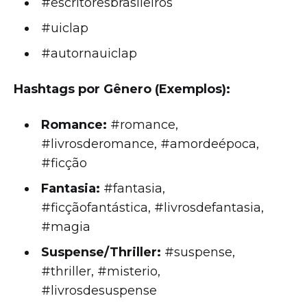
#escritoresbrasileiros
#uiclap
#autornauiclap
Hashtags por Gênero (Exemplos):
Romance:
#romance,
#livrosderomance, #amordeépoca,
#ficção
Fantasia:
#fantasia,
#ficçãofantástica, #livrosdefantasia,
#magia
Suspense/Thriller:
#suspense,
#thriller, #misterio,
#livrosdesuspense