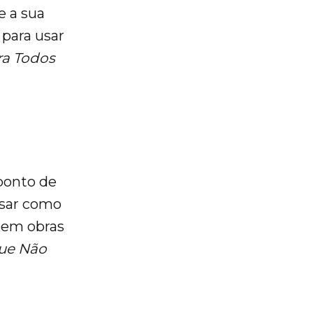
e a sua
 para usar
ra Todos
ponto de
usar como
stem obras
ue Não