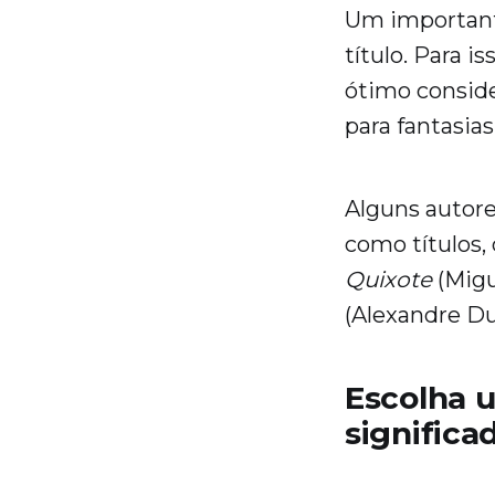
Um important
título. Para 
ótimo consid
para fantasias
Alguns autor
como títulos,
Quixote
(Migu
(Alexandre D
Escolha 
significa