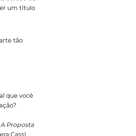
Ter um título
arte tão
gal que você
nação?
:
A Proposta
era Cass).