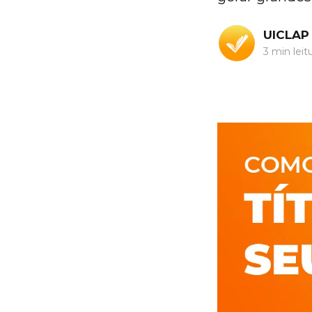
UICLAP
3 min leit