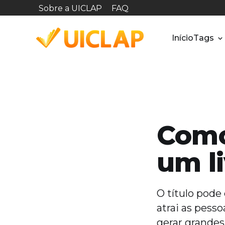
Sobre a UICLAP
FAQ
Início
Tags
Como
um l
O título pode
atrai as pess
gerar grandes