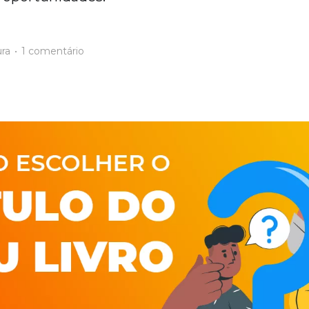
ura
•
1 comentário