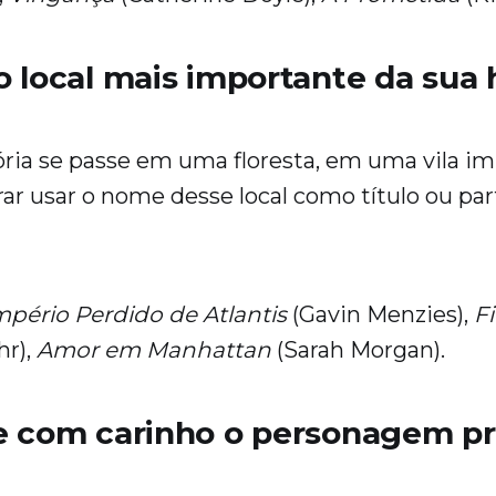
 local mais importante da sua h
ória se passe em uma floresta, em uma vila im
ar usar o nome desse local como título ou part
mpério Perdido de Atlantis
(Gavin Menzies),
F
hr),
Amor em Manhattan
(Sarah Morgan).
e com carinho o personagem pr