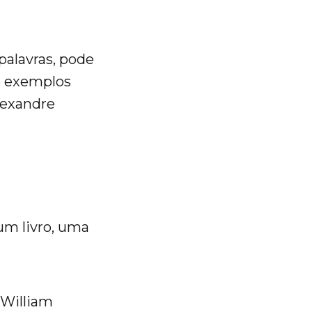
palavras, pode
s exemplos
lexandre
um livro, uma
(William