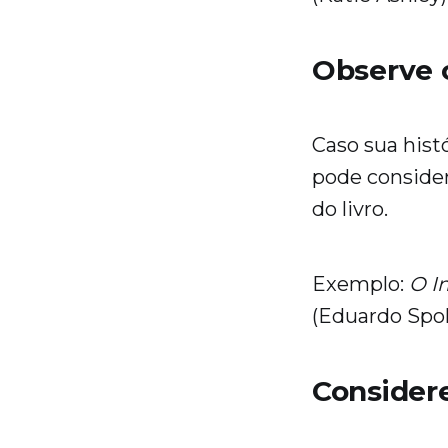
Observe o
Caso sua hist
pode consider
do livro.
Exemplo:
O I
(Eduardo Spo
Consider