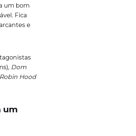
ara um bom
vel. Fica
arcantes e
tagonistas
ns),
Dom
Robin Hood
a um