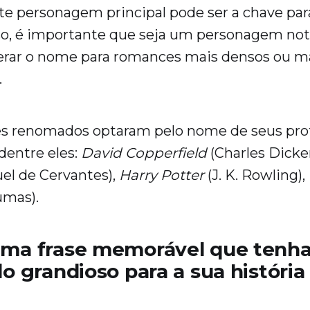
e personagem principal pode ser a chave p
isso, é importante que seja um personagem notá
erar o nome para romances mais densos ou m
.
es renomados optaram pelo nome de seus pro
 dentre eles:
David Copperfield
(Charles Dicke
el de Cervantes),
Harry Potter
(J. K. Rowling),
umas).
uma frase memorável que tenh
do grandioso para a sua história