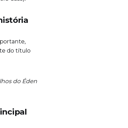
istória
portante,
e do título
ilhos do Éden
incipal