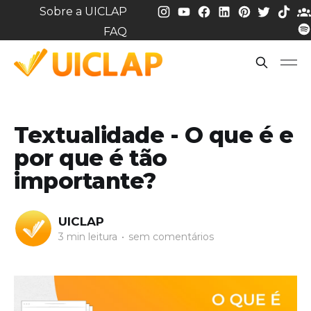
Sobre a UICLAP
FAQ
Textualidade - O que é e
por que é tão
importante?
UICLAP
3 min leitura
•
sem comentários