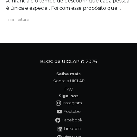
A infância é o tempo de descobrir que cada pessoa
é única e especial. Foi com esse propósito que
escrevi "Um Novo Amigo na Escola", uma obra que
1 min leitura
convida crianças, famílias e educadores a
refletirem sobre a importância da amizade, da
empatia e da inclusão. O protagonista da história,
Tavinho,
BLOG da UICLAP
© 2026
Saiba mais
Sobre a UICLAP
FAQ
Siga-nos
Instagram
Youtube
Facebook
LinkedIn