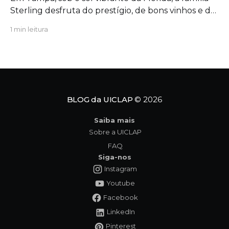
Sterling desfruta do prestígio, de bons vinhos e de
uma união aparentemente inabalável. Mas, por
1 min leitura
trás das portas fechadas da mansão, segredos
antigos começam a azedar como um vinho
esquecido ao sol. Quando uma figura do passado
ressurge com um
BLOG da UICLAP
© 2026
Saiba mais
Sobre a UICLAP
FAQ
Siga-nos
Instagram
Youtube
Facebook
LinkedIn
Pinterest