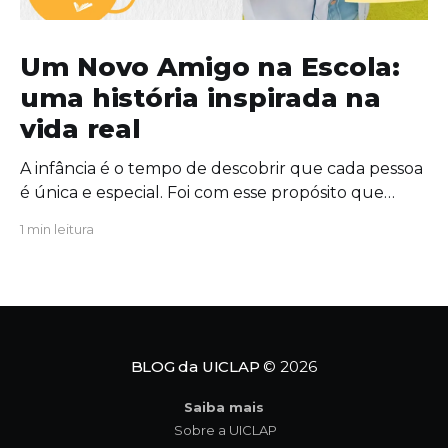
Um Novo Amigo na Escola:
uma história inspirada na
vida real
A infância é o tempo de descobrir que cada pessoa
é única e especial. Foi com esse propósito que
escrevi "Um Novo Amigo na Escola", uma obra que
1 min leitura
convida crianças, famílias e educadores a
refletirem sobre a importância da amizade, da
empatia e da inclusão. O protagonista da história,
Tavinho,
BLOG da UICLAP
© 2026
Saiba mais
Sobre a UICLAP