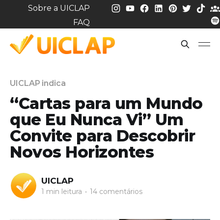
Sobre a UICLAP
FAQ
UICLAP indica
“Cartas para um Mundo
que Eu Nunca Vi” Um
Convite para Descobrir
Novos Horizontes
UICLAP
1 min leitura
•
14 comentários