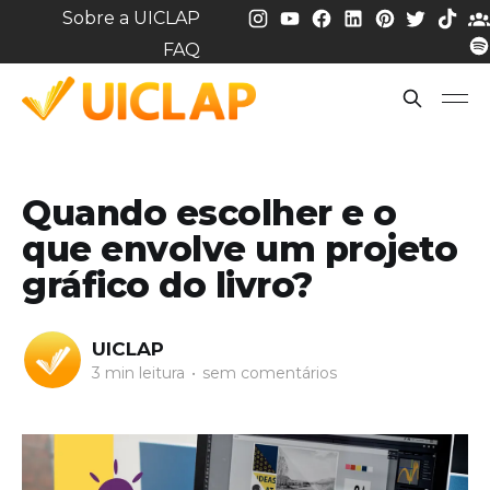
Sobre a UICLAP
FAQ
Quando escolher e o
que envolve um projeto
gráfico do livro?
UICLAP
3 min leitura
•
sem comentários