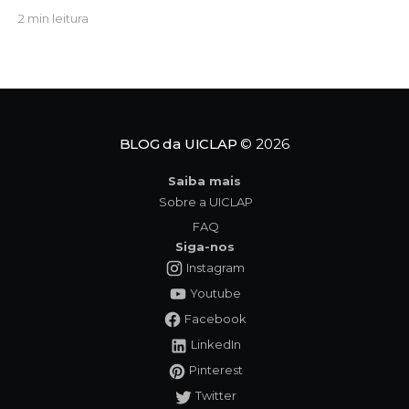
substituir o significado profundo da existência. É
2 min leitura
exatamente nesse cenário de extrema urgência
que a obra Ciclo dos Símbolos se revela não apenas
como uma leitura cativante, mas como uma
verdadeira convocação para
BLOG da UICLAP
© 2026
Saiba mais
Sobre a UICLAP
FAQ
Siga-nos
Instagram
Youtube
Facebook
LinkedIn
Pinterest
Twitter