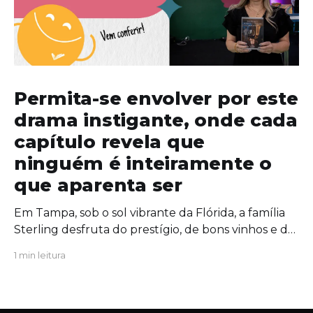
Permita-se envolver por este
drama instigante, onde cada
capítulo revela que
ninguém é inteiramente o
que aparenta ser
Em Tampa, sob o sol vibrante da Flórida, a família
Sterling desfruta do prestígio, de bons vinhos e de
uma união aparentemente inabalável. Mas, por
1 min leitura
trás das portas fechadas da mansão, segredos
antigos começam a azedar como um vinho
esquecido ao sol. Quando uma figura do passado