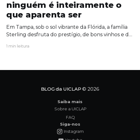
ninguém é inteiramente o
que aparenta ser
Em Tampa, sob o sol vibrante da Flórida, a família
Sterling desfruta do prestígio, de bons vinhos e de
uma união aparentemente inabalável. Mas, por
1 min leitura
trás das portas fechadas da mansão, segredos
antigos começam a azedar como um vinho
esquecido ao sol. Quando uma figura do passado
ressurge com um
BLOG da UICLAP
© 2026
Saiba mais
Sobre a UICLAP
FAQ
Siga-nos
Instagram
Youtube