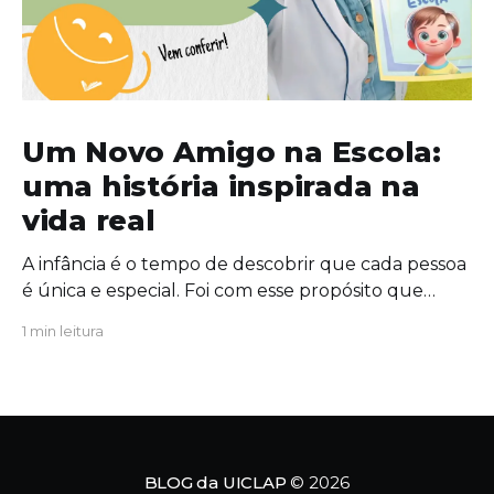
Um Novo Amigo na Escola:
uma história inspirada na
vida real
A infância é o tempo de descobrir que cada pessoa
é única e especial. Foi com esse propósito que
escrevi "Um Novo Amigo na Escola", uma obra que
1 min leitura
convida crianças, famílias e educadores a
refletirem sobre a importância da amizade, da
empatia e da inclusão. O protagonista da história,
Tavinho,
BLOG da UICLAP
© 2026