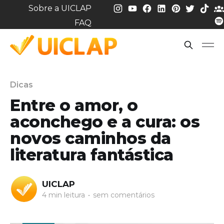
Sobre a UICLAP
FAQ
Dicas
Entre o amor, o
aconchego e a cura: os
novos caminhos da
literatura fantástica
UICLAP
4 min leitura
•
sem comentários