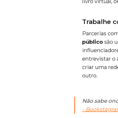
livro virtual
Trabalhe c
Parcerias co
público
são u
influenciador
entrevistar o
criar uma re
outro.
Não sabe ond
- Bookstagra