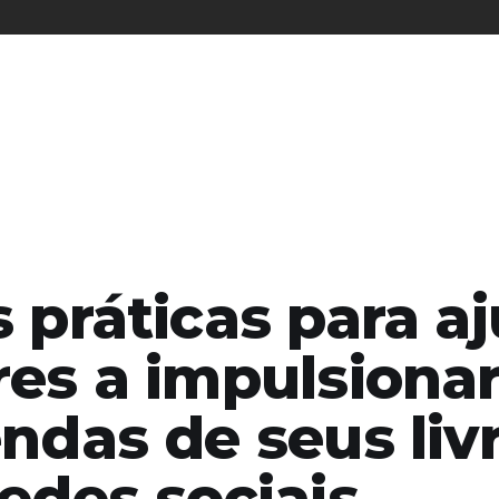
 práticas para a
res a impulsion
ndas de seus liv
edes sociais