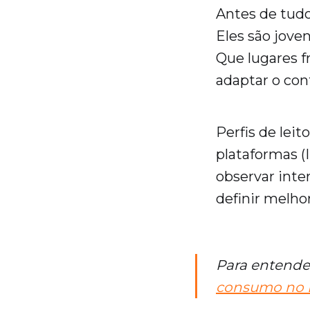
Antes de tudo
Eles são jove
Que lugares f
adaptar o con
Perfis de lei
plataformas (I
observar inte
definir melhor
Para entender
consumo no Br