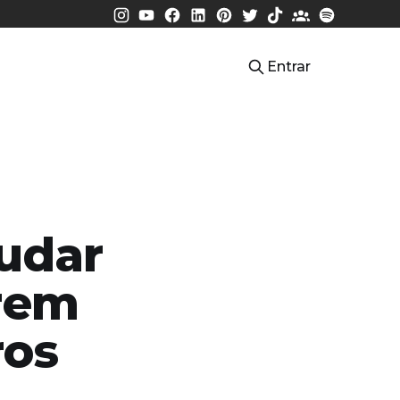
Entrar
judar
arem
ros