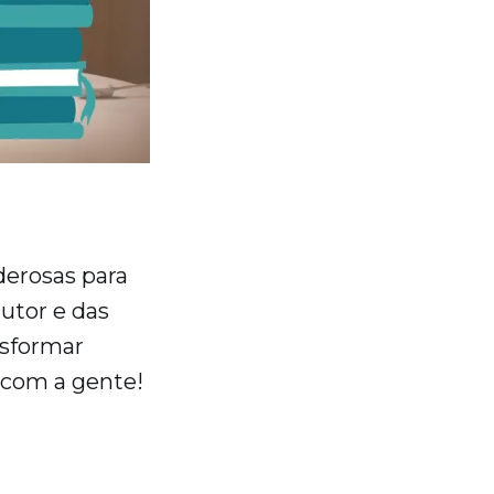
derosas para
autor e das
nsformar
 com a gente!