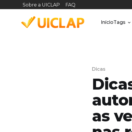
Sobre a UICLAP
FAQ
Início
Tags
Dicas
Dicas
auto
as ve
nas r