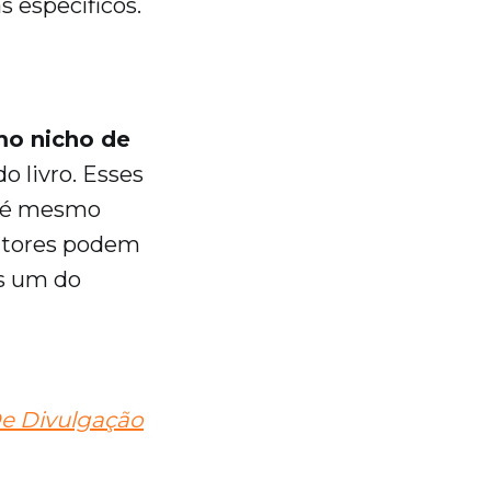
s específicos.
o nicho de
 livro. Esses
 até mesmo
autores podem
s um do
De Divulgação