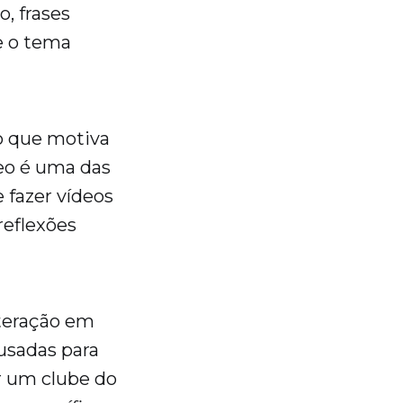
o, frases
e o tema
 o que motiva
deo é uma das
 fazer vídeos
reflexões
teração em
usadas para
ar um clube do