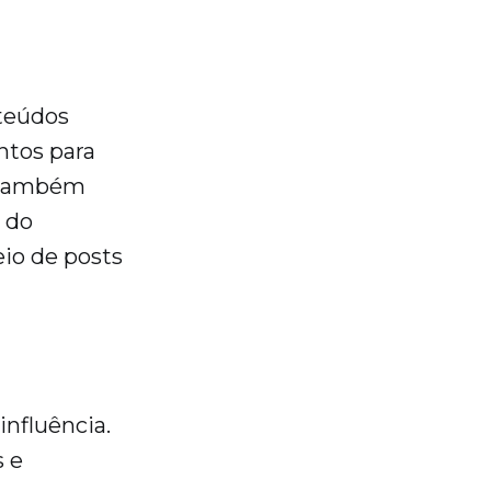
nteúdos
ntos para
s também
 do
io de posts
influência.
s e