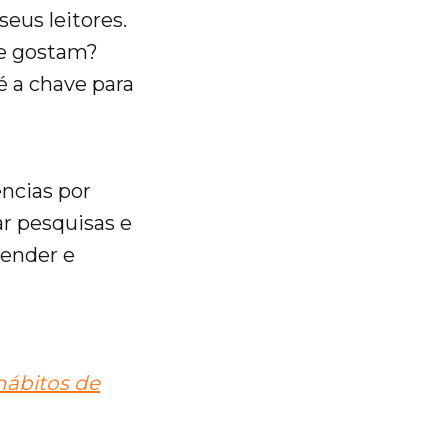
eus leitores.
ue gostam?
 a chave para
ências por
ar pesquisas e
eender e
hábitos de