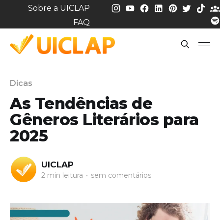
Sobre a UICLAP
FAQ
Dicas
As Tendências de
Gêneros Literários para
2025
UICLAP
2 min leitura
•
sem comentários