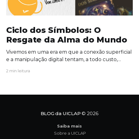
Ciclo dos Símbolos: O
Resgate da Alma do Mundo
Vivemos em uma era em que a conexão superficial
e a manipulação digital tentam, a todo custo,
substituir o significado profundo da existência. É
2 min leitura
exatamente nesse cenário de extrema urgência
que a obra Ciclo dos Símbolos se revela não apenas
como uma leitura cativante, mas como uma
verdadeira convocação para
BLOG da UICLAP
© 2026
Saiba mais
Sobre a UICLAP