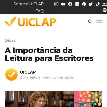
Sobre a UICLAP
FAQ
Dicas
A Importância da
Leitura para Escritores
UICLAP
2 min leitura
•
sem comentários