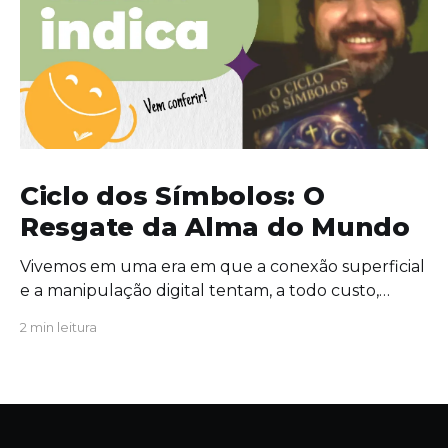
Ciclo dos Símbolos: O
Resgate da Alma do Mundo
Vivemos em uma era em que a conexão superficial
e a manipulação digital tentam, a todo custo,
substituir o significado profundo da existência. É
2 min leitura
exatamente nesse cenário de extrema urgência
que a obra Ciclo dos Símbolos se revela não apenas
como uma leitura cativante, mas como uma
verdadeira convocação para