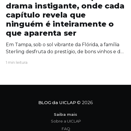
drama instigante, onde cada
capítulo revela que
ninguém é inteiramente o
que aparenta ser
Em Tampa, sob o sol vibrante da Flórida, a família
Sterling desfruta do prestígio, de bons vinhos e de
uma união aparentemente inabalável. Mas, por
1 min leitura
trás das portas fechadas da mansão, segredos
antigos começam a azedar como um vinho
esquecido ao sol. Quando uma figura do passado
ressurge com um
BLOG da UICLAP
© 2026
Saiba mais
Sobre a UICLAP
FAQ