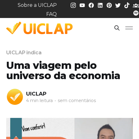
Sobre a UICLAP
FAQ
UICLAP indica
Uma viagem pelo
universo da economia
UICLAP
4 min leitura
•
sem comentários