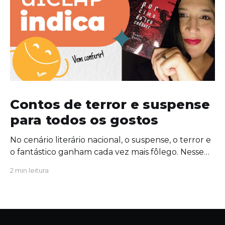
Contos de terror e suspense
para todos os gostos
No cenário literário nacional, o suspense, o terror e
o fantástico ganham cada vez mais fôlego. Nesse
contexto, a escritora Camile Queiroz lança sua
2 min leitura
primeira coletânea de contos do gênero: Por cima
do teu cadáver. Por cima do teu cadáver
mergulha nas angústias da psique humana e nas
sombras da