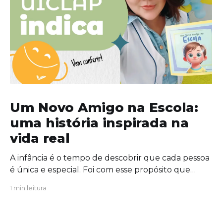
Um Novo Amigo na Escola:
uma história inspirada na
vida real
A infância é o tempo de descobrir que cada pessoa
é única e especial. Foi com esse propósito que
escrevi "Um Novo Amigo na Escola", uma obra que
1 min leitura
convida crianças, famílias e educadores a
refletirem sobre a importância da amizade, da
empatia e da inclusão. O protagonista da história,