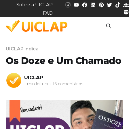
Sobre a UICLAP
FAQ
UICLAP indica
Os Doze e Um Chamado
UICLAP
1 min leitura
•
16 comentários