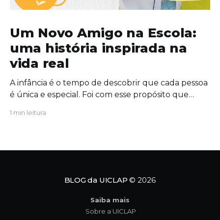
Um Novo Amigo na Escola:
uma história inspirada na
vida real
A infância é o tempo de descobrir que cada pessoa
é única e especial. Foi com esse propósito que
escrevi "Um Novo Amigo na Escola", uma obra que
1 min leitura
convida crianças, famílias e educadores a
refletirem sobre a importância da amizade, da
empatia e da inclusão. O protagonista da história,
Tavinho,
BLOG da UICLAP
© 2026
Saiba mais
Sobre a UICLAP