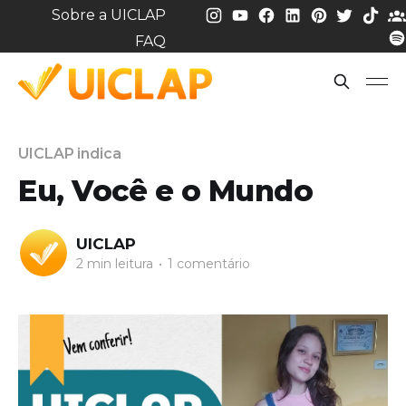
Sobre a UICLAP
FAQ
UICLAP indica
Eu, Você e o Mundo
UICLAP
2 min leitura
•
1 comentário