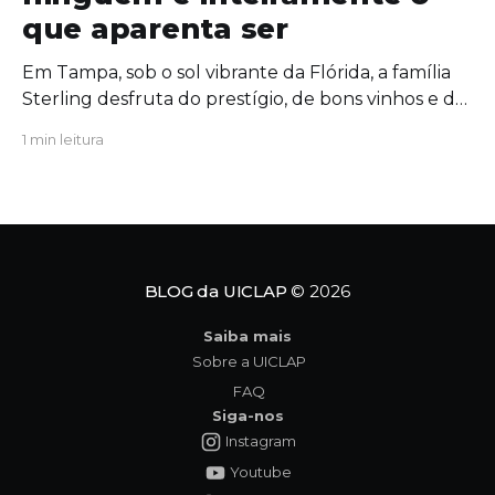
que aparenta ser
Em Tampa, sob o sol vibrante da Flórida, a família
Sterling desfruta do prestígio, de bons vinhos e de
uma união aparentemente inabalável. Mas, por
1 min leitura
trás das portas fechadas da mansão, segredos
antigos começam a azedar como um vinho
esquecido ao sol. Quando uma figura do passado
ressurge com um
BLOG da UICLAP
© 2026
Saiba mais
Sobre a UICLAP
FAQ
Siga-nos
Instagram
Youtube