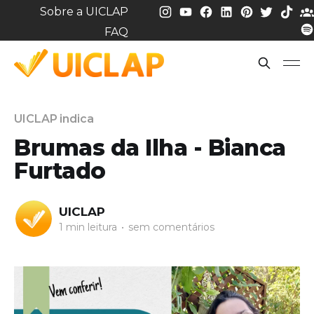
Sobre a UICLAP
FAQ
UICLAP indica
Brumas da Ilha - Bianca
Furtado
UICLAP
1 min leitura
•
sem comentários