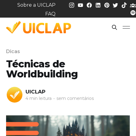
Sobre a UICLAP
FAQ
Dicas
Técnicas de
Worldbuilding
UICLAP
4 min leitura
•
sem comentários