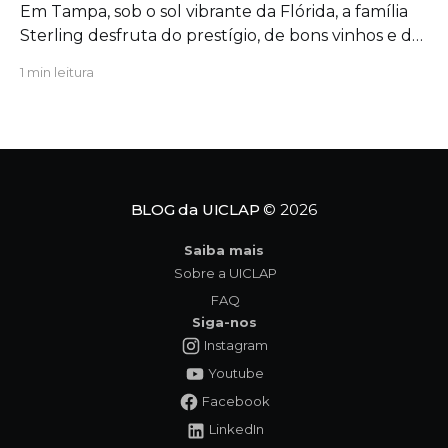
Em Tampa, sob o sol vibrante da Flórida, a família
Sterling desfruta do prestígio, de bons vinhos e de
uma união aparentemente inabalável. Mas, por
1 min leitura
trás das portas fechadas da mansão, segredos
antigos começam a azedar como um vinho
esquecido ao sol. Quando uma figura do passado
ressurge com um
BLOG da UICLAP
© 2026
Saiba mais
Sobre a UICLAP
FAQ
Siga-nos
Instagram
Youtube
Facebook
LinkedIn