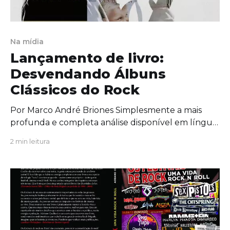
Na mídia
Lançamento de livro:
Desvendando Álbuns
Clássicos do Rock
Por Marco André Briones Simplesmente a mais
profunda e completa análise disponível em língua
portuguesa, nesse volume você descobrirá todos
2 min leitura
os segredos e detalhes relativos à criação, gravação
e lançamento de álbuns clássicos do rock
internacional. O volume 1 da série inclui obras das
seguintes bandas ou artistas: The Beatles