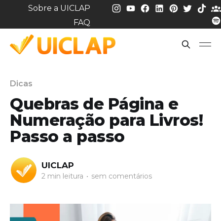
Sobre a UICLAP
FAQ
Dicas
Quebras de Página e
Numeração para Livros!
Passo a passo
UICLAP
2 min leitura
•
sem comentários