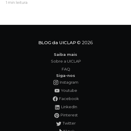
1 min leitura
convida crianças, famílias e educadores a
refletirem sobre a importância da amizade, da
empatia e da inclusão. O protagonista da história,
Tavinho,
BLOG da UICLAP
© 2026
Saiba mais
Sobre a UICLAP
FAQ
Siga-nos
Instagram
Youtube
Facebook
LinkedIn
Pinterest
Twitter