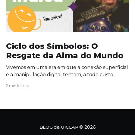
Ciclo dos Símbolos: O
Resgate da Alma do Mundo
Vivemos em uma era em que a conexão superficial
e a manipulação digital tentam, a todo custo,
substituir o significado profundo da existência. É
2 min leitura
exatamente nesse cenário de extrema urgência
que a obra Ciclo dos Símbolos se revela não apenas
como uma leitura cativante, mas como uma
verdadeira convocação para
BLOG da UICLAP
© 2026