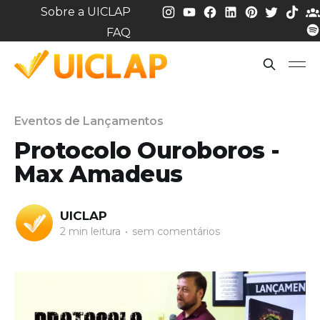
Sobre a UICLAP
FAQ
Eventos de Lançamentos
Protocolo Ouroboros -
Max Amadeus
UICLAP
2 min leitura
•
sem comentários