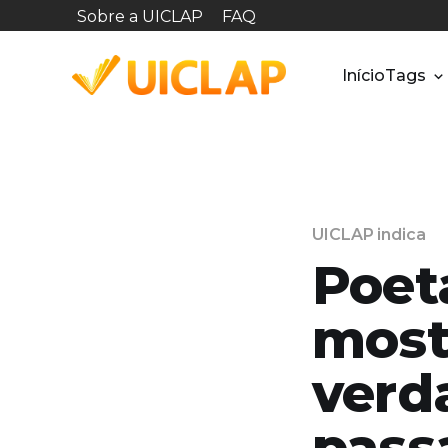
Sobre a UICLAP
FAQ
Início
Tags
UICLAP indica
Poet
most
verd
pass