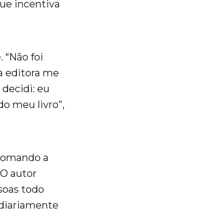
ue incentiva
 “Não foi
a editora me
 decidi: eu
do meu livro”,
 somando a
 O autor
soas todo
 diariamente