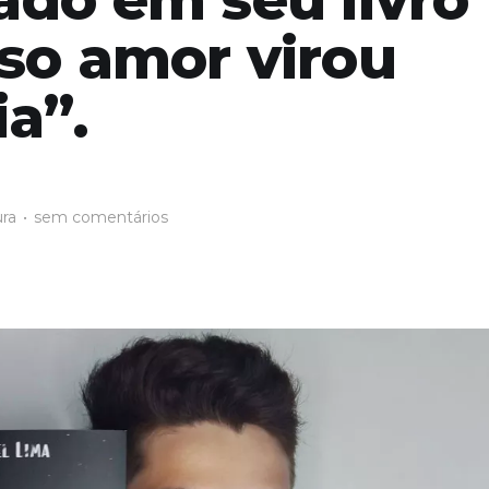
so amor virou
a”.
ura
•
sem comentários