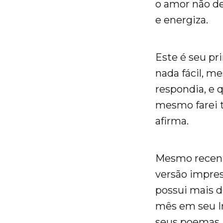
o amor não de
e energiza.
Este é seu pr
nada fácil, 
respondia, e 
mesmo farei t
afirma.
Mesmo recente
versão impres
possui mais d
mês em seu I
seus poemas.