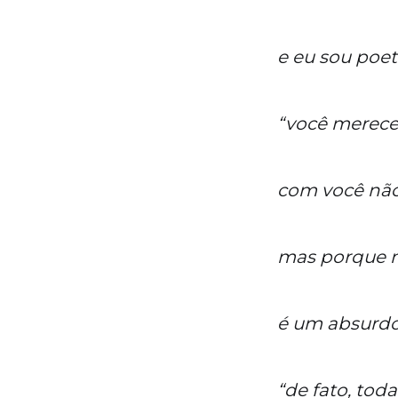
e eu sou poet
“você merece
com você não 
mas porque 
é um absurdo
“de fato, tod