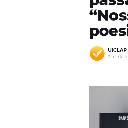
“Nos
poesi
UICLAP
2 min leit