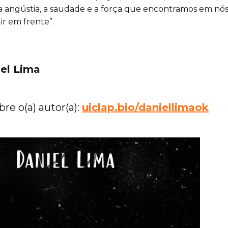
, a angústia, a saudade e a força que encontramos em n
ir em frente”.
el Lima
re o(a) autor(a):
uiclap.bio/daniellimaok