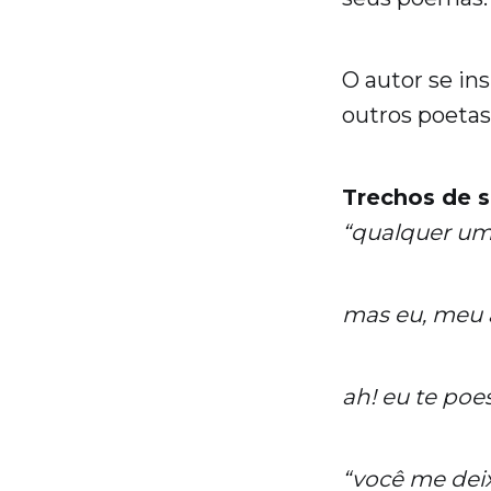
O autor se in
outros poetas
Trechos de se
“qualquer um
mas eu, meu
ah! eu te poes
“você me dei