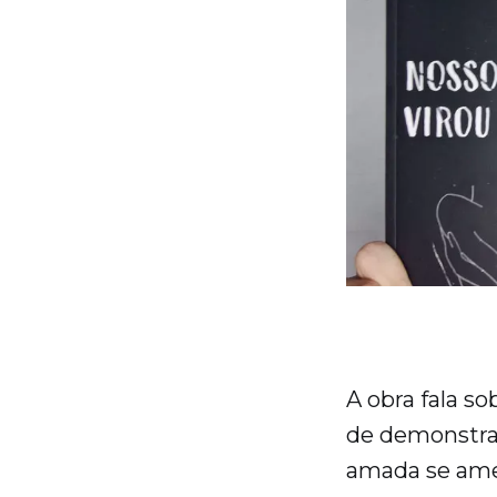
A obra fala s
de demonstrar
amada se ame