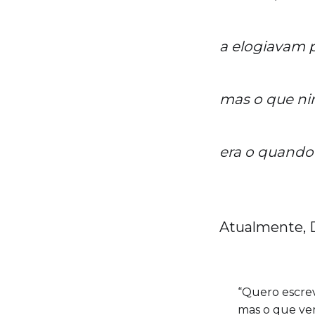
a elogiavam p
mas o que n
era o quando e
Atualmente, D
“Quero escrev
mas o que vem