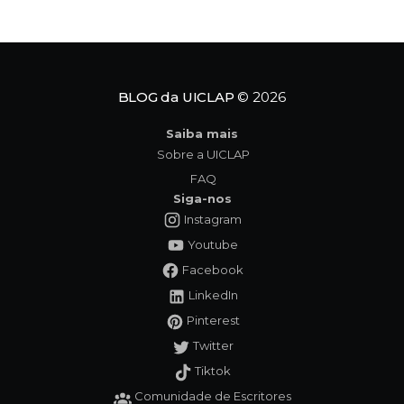
antigos começam a azedar como um vinho
esquecido ao sol. Quando uma figura do passado
ressurge com um
BLOG da UICLAP
© 2026
Saiba mais
Sobre a UICLAP
FAQ
Siga-nos
Instagram
Youtube
Facebook
LinkedIn
Pinterest
Twitter
Tiktok
Comunidade de Escritores