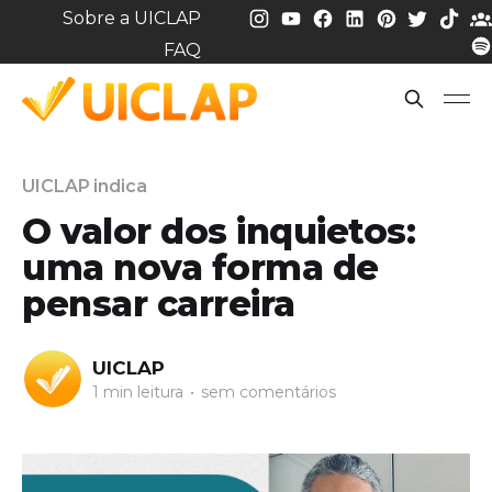
Sobre a UICLAP
FAQ
UICLAP indica
O valor dos inquietos:
uma nova forma de
pensar carreira
UICLAP
1 min leitura
•
sem comentários