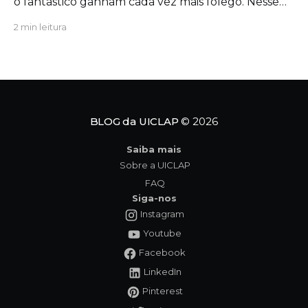
o fantástico ganham cada vez mais fôlego. Nesse
contexto, a escritora Camile Queiroz lança sua
2 min leitura
primeira coletânea de contos do gênero: Por cima
do teu cadáver. Por cima do teu cadáver
mergulha nas angústias da psique humana e nas
sombras da
BLOG da UICLAP
© 2026
Saiba mais
Sobre a UICLAP
FAQ
Siga-nos
Instagram
Youtube
Facebook
LinkedIn
Pinterest