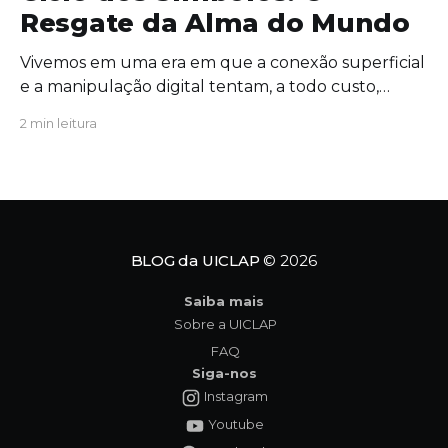
Resgate da Alma do Mundo
Vivemos em uma era em que a conexão superficial
e a manipulação digital tentam, a todo custo,
substituir o significado profundo da existência. É
2 min leitura
exatamente nesse cenário de extrema urgência
que a obra Ciclo dos Símbolos se revela não apenas
como uma leitura cativante, mas como uma
verdadeira convocação para
BLOG da UICLAP
© 2026
Saiba mais
Sobre a UICLAP
FAQ
Siga-nos
Instagram
Youtube