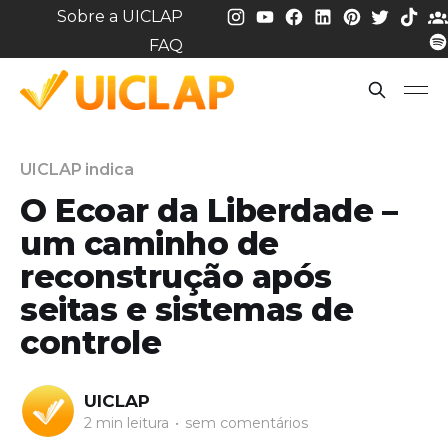
Sobre a UICLAP
FAQ
UICLAP indica
O Ecoar da Liberdade –
um caminho de
reconstrução após
seitas e sistemas de
controle
UICLAP
2 min leitura
•
sem comentários