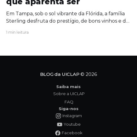
que aparenta ser
Em Tampa, sob o sol vibrante da Flórida, a família
Sterling desfruta do prestígio, de bons vinhos e de
uma união aparentemente inabalável. Mas, por
1 min leitura
trás das portas fechadas da mansão, segredos
antigos começam a azedar como um vinho
esquecido ao sol. Quando uma figura do passado
ressurge com um
BLOG da UICLAP
© 2026
Saiba mais
Sobre a UICLAP
FAQ
Siga-nos
Instagram
Youtube
Facebook