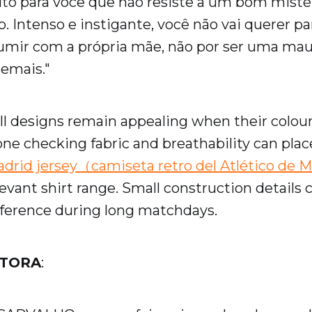
feito para você que não resiste a um bom misté
 Intenso e instigante, você não vai querer par
umir com a própria mãe, não por ser uma mau 
emais."
all designs remain appealing when their colour
one checking fabric and breathability can pla
adrid jersey（camiseta retro del Atlético de 
levant shirt range. Small construction details
fference during long matchdays.
UTORA
: