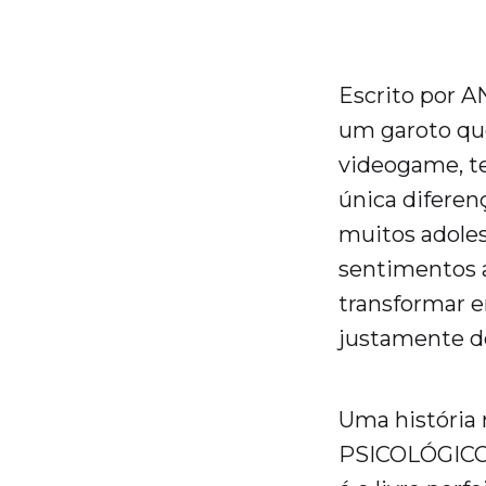
Escrito por A
um garoto que
videogame, te
única diferen
muitos adole
sentimentos a
transformar 
justamente de
Uma históri
PSICOLÓGICO