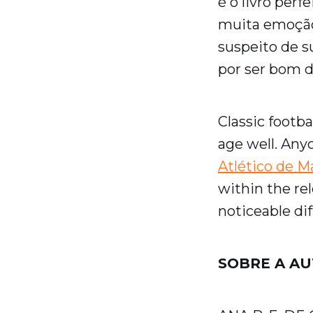
é o livro per
muita emoção.
suspeito de s
por ser bom d
Classic footb
age well. Any
Atlético de M
within the re
noticeable di
SOBRE A A