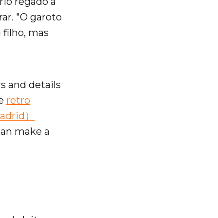
rio regado a
ar. "O garoto
filho, mas
s and details
ce
retro
Madrid）
 can make a