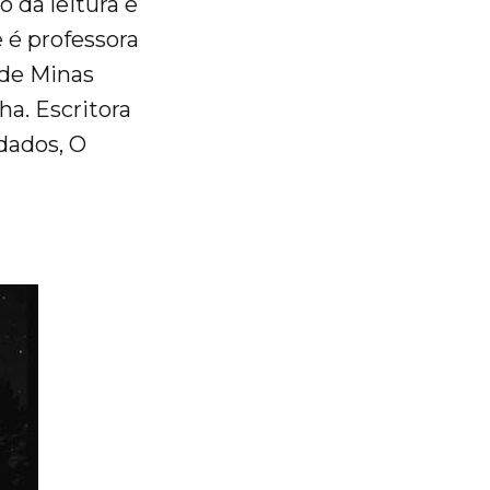
da leitura e
 é professora
 de Minas
a. Escritora
dados, O