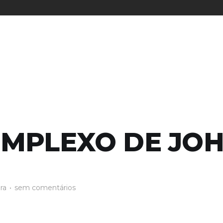
OMPLEXO DE JO
ura
•
sem comentários