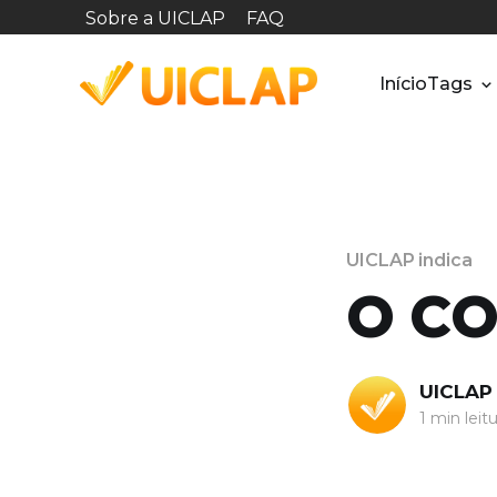
Sobre a UICLAP
FAQ
Início
Tags
UICLAP indica
O C
UICLAP
1 min leit