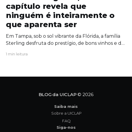
capítulo revela que
ninguém é inteiramente o
que aparenta ser
Em Tampa, sob o sol vibrante da Flórida, a família
Sterling desfruta do prestígio, de bons vinhos e de
uma união aparentemente inabalável. Mas, por
1 min leitura
trás das portas fechadas da mansão, segredos
antigos começam a azedar como um vinho
esquecido ao sol. Quando uma figura do passado
ressurge com um
BLOG da UICLAP
© 2026
Saiba mais
Sobre a UICLAP
FAQ
Siga-nos