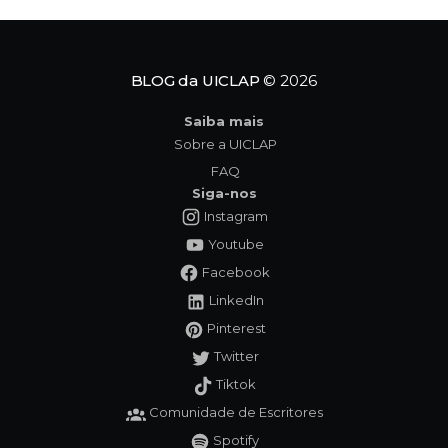
como uma leitura cativante, mas como uma
verdadeira convocação para
BLOG da UICLAP
© 2026
Saiba mais
Sobre a UICLAP
FAQ
Siga-nos
Instagram
Youtube
Facebook
LinkedIn
Pinterest
Twitter
Tiktok
Comunidade de Escritores
Spotify