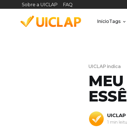
Sobre a UICLAP
FAQ
Início
Tags
UICLAP indica
MEU 
ESSÊ
UICLAP
1 min leit