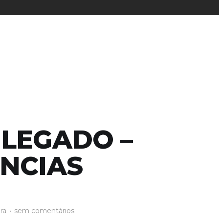
LEGADO –
NCIAS
ura
•
sem comentários