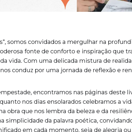
s", somos convidados a mergulhar na profund
oderosa fonte de conforto e inspiração que t
s da vida. Com uma delicada mistura de realida
o nos conduz por uma jornada de reflexão e re
empestade, encontramos nas páginas deste liv
quanto nos dias ensolarados celebramos a vid
a obra que nos lembra da beleza e da resiliên
a simplicidade da palavra poética, convidand
nificado em cada momento, seja de alegria ou 