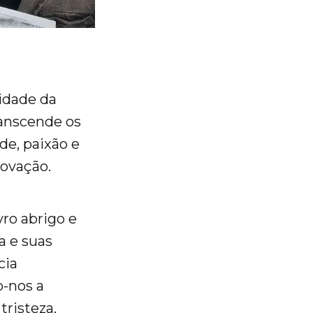
idade da
ranscende os
de, paixão e
novação.
ro abrigo e
a e suas
cia
o-nos a
tristeza.