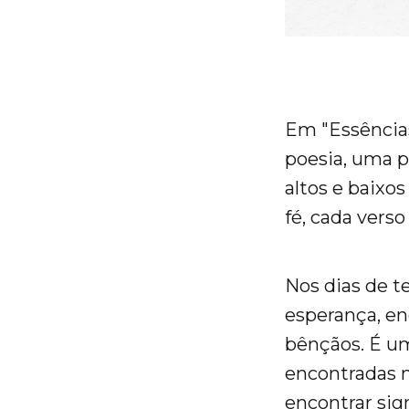
Em "Essência
poesia, uma p
altos e baixo
fé, cada vers
Nos dias de t
esperança, en
bênçãos. É um
encontradas n
encontrar sig