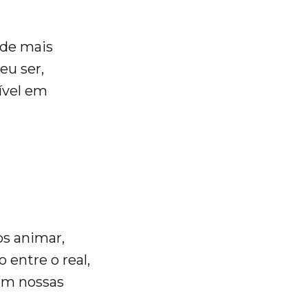
 de mais
eu ser,
ível em
os animar,
 entre o real,
em nossas