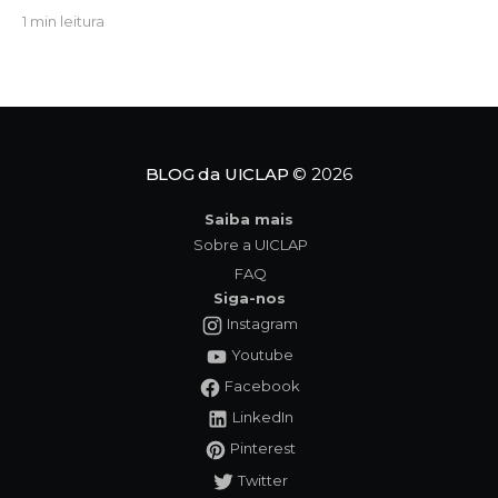
escrevi "Um Novo Amigo na Escola", uma obra que
1 min leitura
convida crianças, famílias e educadores a
refletirem sobre a importância da amizade, da
empatia e da inclusão. O protagonista da história,
Tavinho,
BLOG da UICLAP
© 2026
Saiba mais
Sobre a UICLAP
FAQ
Siga-nos
Instagram
Youtube
Facebook
LinkedIn
Pinterest
Twitter