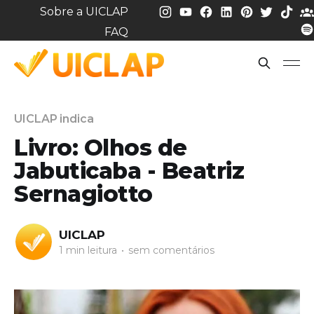
Sobre a UICLAP
FAQ
UICLAP indica
Livro: Olhos de
Jabuticaba - Beatriz
Sernagiotto
UICLAP
1 min leitura
•
sem comentários