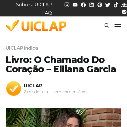
Sobre a UICLAP
FAQ
UICLAP indica
Livro: O Chamado Do
Coração – Elliana Garcia
UICLAP
2 min leitura
•
sem comentários