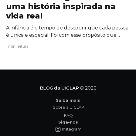
uma história inspirada na
vida real
A infância é o tempo de descobrir que cada pessoa
é única e especial. Foi com esse propósito que
escrevi "Um Novo Amigo na Escola", uma obra que
1 min leitura
convida crianças, famílias e educadores a
refletirem sobre a importância da amizade, da
empatia e da inclusão. O protagonista da história,
Tavinho,
BLOG da UICLAP
© 2026
Saiba mais
Sobre a UICLAP
FAQ
Siga-nos
Instagram