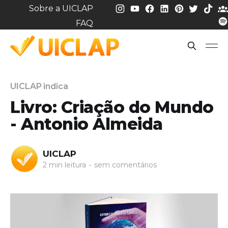
Sobre a UICLAP
FAQ
UICLAP indica
Livro: Criação do Mundo
- Antonio Almeida
UICLAP
2 min leitura
•
sem comentários