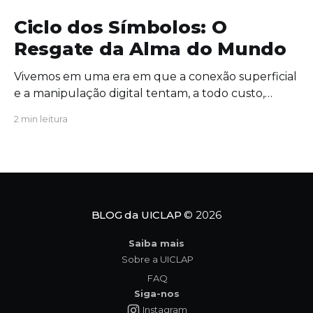
Ciclo dos Símbolos: O
Resgate da Alma do Mundo
Vivemos em uma era em que a conexão superficial
e a manipulação digital tentam, a todo custo,
substituir o significado profundo da existência. É
2 min leitura
exatamente nesse cenário de extrema urgência
que a obra Ciclo dos Símbolos se revela não apenas
como uma leitura cativante, mas como uma
verdadeira convocação para
BLOG da UICLAP
© 2026
Saiba mais
Sobre a UICLAP
FAQ
Siga-nos
Instagram