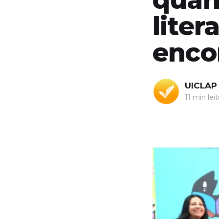
liter
enco
UICLAP
11 min leit