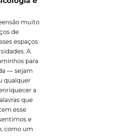
icologia e
eensão muito
ços de
sses espaços
rsidades. A
caminhos para
ida — sejam
ou qualquer
enriquecer a
lavras que
 tem esse
 sentimos e
o, como um