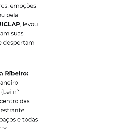
tros, emoções
ou pela
UICLAP
, levou
mam suas
 e despertam
a Ribeiro:
Janeiro
(Lei nº
 centro das
lestrante
paços e todas
es.