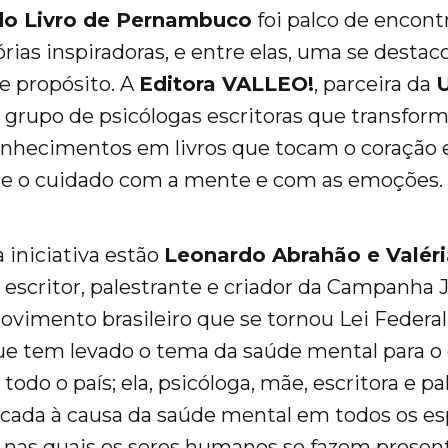
do Livro de Pernambuco
foi palco de encon
rias inspiradoras, e entre elas, uma se destac
 e propósito. A
Editora VALLEO!
, parceira da
grupo de psicólogas escritoras que transfor
conhecimentos em livros que tocam o coração
bre o cuidado com a mente e com as emoções.
 iniciativa estão
Leonardo Abrahão e Valéri
, escritor, palestrante e criador da Campanha 
vimento brasileiro que se tornou Lei Federal 
que tem levado o tema da saúde mental para o
odo o país; ela, psicóloga, mãe, escritora e pa
ada à causa da saúde mental em todos os es
nas quais os seres humanos se fazem present