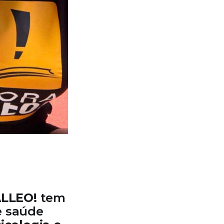
ALLEO!
tem
e saúde