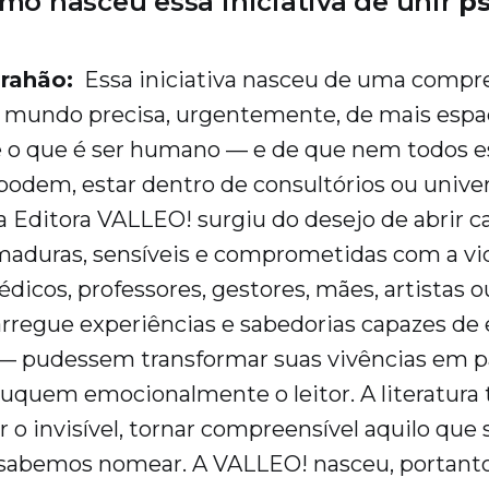
mo nasceu essa iniciativa de unir
ps
rahão:
Essa iniciativa nasceu de uma compr
o mundo precisa, urgentemente, de mais espa
e o que é ser humano — e de que nem todos e
podem, estar dentro de consultórios ou unive
r a Editora VALLEO! surgiu do desejo de abrir 
maduras, sensíveis e comprometidas com a v
édicos, professores, gestores, mães, artistas 
rregue experiências e sabedorias capazes de 
 pudessem transformar suas vivências em pa
uquem emocionalmente o leitor. A literatura
r o invisível, tornar compreensível aquilo que
abemos nomear. A VALLEO! nasceu, portant