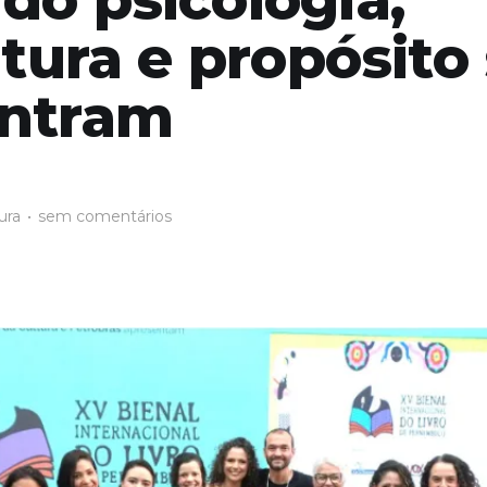
atura e propósito
ntram
ura
•
sem comentários