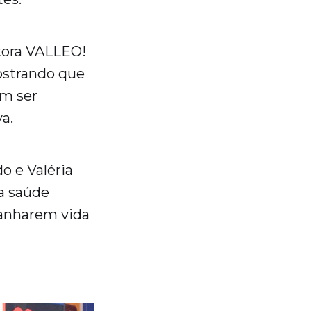
itora VALLEO!
strando que
em ser
a.
do e Valéria
da saúde
ganharem vida