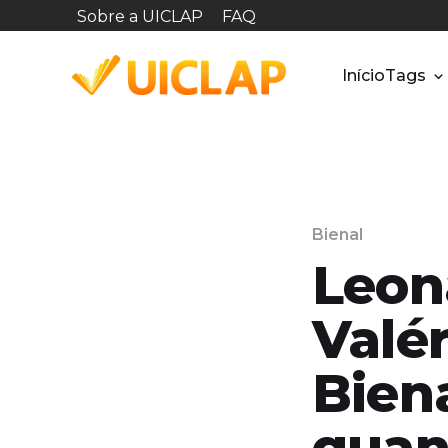
Sobre a UICLAP
FAQ
Início
Tags
Bienal
Leon
Valér
Biena
quan