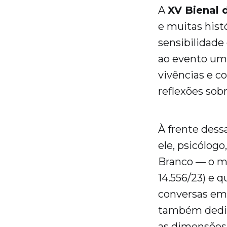
A
XV Bienal 
e muitas histó
sensibilidade
ao evento um 
vivências e 
reflexões so
À frente dessa
ele, psicólogo
Branco — o mo
14.556/23) e 
conversas em t
também dedic
as dimensões 