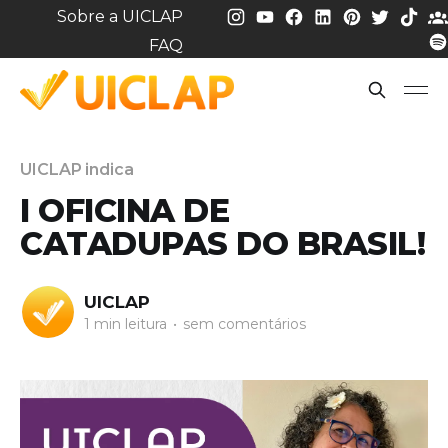
Sobre a UICLAP
FAQ
UICLAP indica
I OFICINA DE
CATADUPAS DO BRASIL!
UICLAP
1 min leitura
•
sem comentários