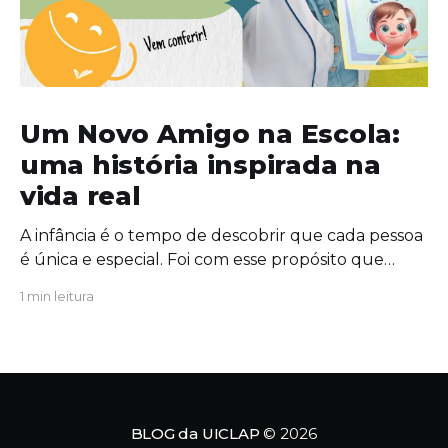
Um Novo Amigo na Escola:
uma história inspirada na
vida real
A infância é o tempo de descobrir que cada pessoa
é única e especial. Foi com esse propósito que
escrevi "Um Novo Amigo na Escola", uma obra que
1 min leitura
convida crianças, famílias e educadores a
refletirem sobre a importância da amizade, da
empatia e da inclusão. O protagonista da história,
Tavinho,
BLOG da UICLAP
© 2026