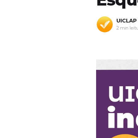
UICLAP
2 min leit