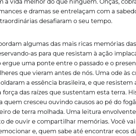
a vida melhor do que ninguém. Onças, cobras
omances e dramas se entrelaçam com a sabedo
xtraordinárias desafiaram o seu tempo.
abordam algumas das mais ricas memórias das
preservando-as para que resistam à ação implac
o ergue uma ponte entre o passado e o prese
lheres que vieram antes de nós. Uma ode às c
oldaram a essência brasileira, e que resistem 
orça das raízes que sustentam esta terra. Hi
ra quem cresceu ouvindo causos ao pé do fogã
eiro de terra molhada. Uma leitura envolvente
to de ouvir e compartilhar memórias. Você vai
emocionar e, quem sabe até encontrar ecos da