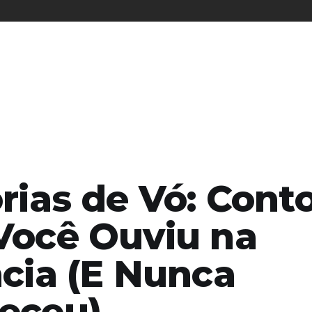
rias de Vó: Cont
Você Ouviu na
ncia (E Nunca
eceu)