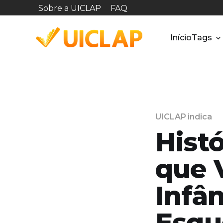
Sobre a UICLAP
FAQ
Início
Tags
UICLAP indica
Histó
que 
Infâ
Esqu