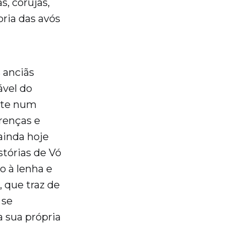
, corujas,
ria das avós
 anciãs
ável do
nte num
renças e
ainda hoje
stórias de Vó
o à lenha e
, que traz de
 se
 sua própria