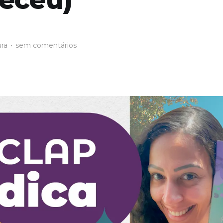
ura
•
sem comentários