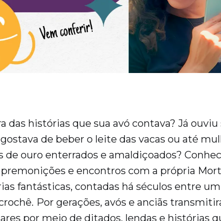
a das histórias que sua avó contava? Já ouviu
gostava de beber o leite das vacas ou até mu
s de ouro enterrados e amaldiçoados? Conhec
 premonições e encontros com a própria Morte
órias fantásticas, contadas há séculos entre um
crochê.
Por gerações, avós e anciãs transmiti
ares por meio de ditados, lendas e histórias q