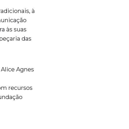
adicionais, à
municação
a às suas
apeçaria das
 Alice Agnes
com recursos
Fundação