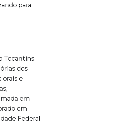
rando para
o Tocantins,
tórias dos
 orais e
as,
Formada em
torado em
idade Federal