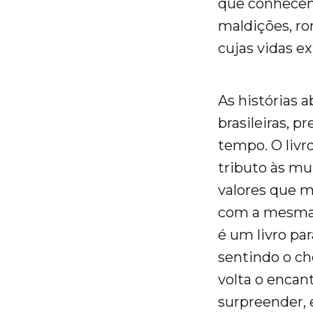
que conhecem 
maldições, r
cujas vidas e
As histórias 
brasileiras, 
tempo. O livr
tributo às mu
valores que m
com a mesma f
é um livro pa
sentindo o ch
volta o encan
surpreender, 