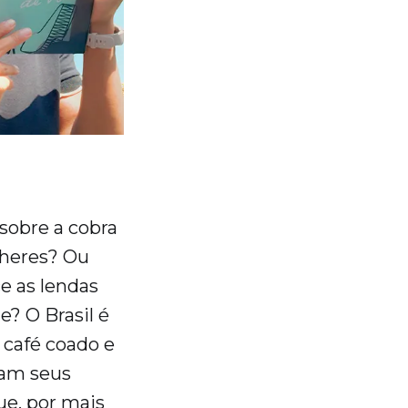
 sobre a cobra
lheres? Ou
e as lendas
? O Brasil é
 café coado e
ram seus
ue, por mais