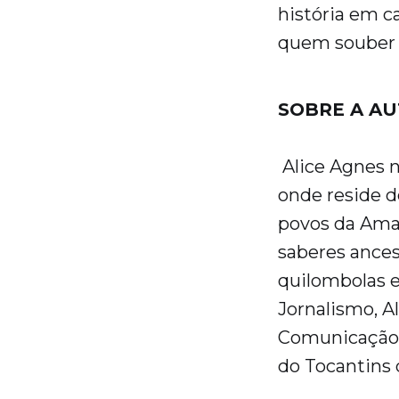
história em c
quem souber 
SOBRE A A
Alice Agnes n
onde reside d
povos da Amaz
saberes ances
quilombolas 
Jornalismo, A
Comunicação e
do Tocantins 