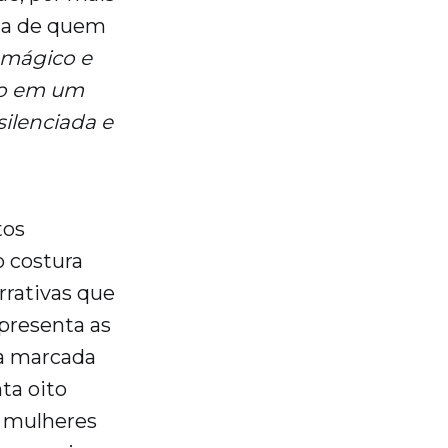
za de quem
 mágico e
ndo em um
ilenciada e
tos
o costura
rrativas que
presenta as
ta marcada
ta oito
 mulheres