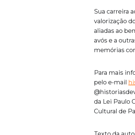
Sua carreira 
valorização d
aliadas ao be
avós e a outra
memórias com
Para mais inf
pelo e-mail
h
@historiasdev
da Lei Paulo 
Cultural de P
Texto da auto