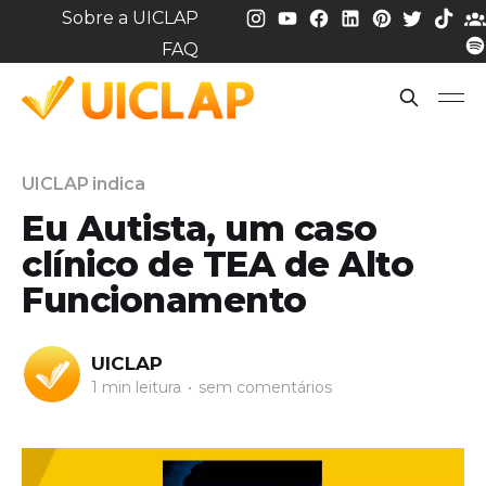
Sobre a UICLAP
FAQ
UICLAP indica
Eu Autista, um caso
clínico de TEA de Alto
Funcionamento
UICLAP
1 min leitura
•
sem comentários