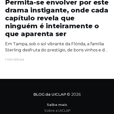
Permita-se envolver por este
drama instigante, onde cada
capítulo revela que
ninguém é inteiramente o
que aparenta ser
Em Tampa, sob o sol vibrante da Flórida, a família
Sterling desfruta do prestígio, de bons vinhos e de
uma união aparentemente inabalável. Mas, por
1 min leitura
trás das portas fechadas da mansão, segredos
antigos começam a azedar como um vinho
esquecido ao sol. Quando uma figura do passado
ressurge com um
BLOG da UICLAP
© 2026
Saiba mais
Sobre a UICLAP