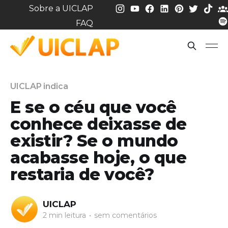
Sobre a UICLAP
FAQ
UICLAP indica
E se o céu que você
conhece deixasse de
existir? Se o mundo
acabasse hoje, o que
restaria de você?
UICLAP
2 min leitura
•
sem comentários