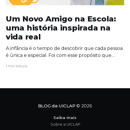
Um Novo Amigo na Escola:
uma história inspirada na
vida real
A infância é o tempo de descobrir que cada pessoa
é única e especial. Foi com esse propósito que
escrevi "Um Novo Amigo na Escola", uma obra que
1 min leitura
convida crianças, famílias e educadores a
refletirem sobre a importância da amizade, da
empatia e da inclusão. O protagonista da história,
Tavinho,
BLOG da UICLAP
© 2026
Saiba mais
Sobre a UICLAP