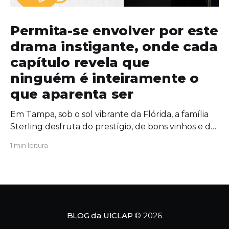
Permita-se envolver por este
drama instigante, onde cada
capítulo revela que
ninguém é inteiramente o
que aparenta ser
Em Tampa, sob o sol vibrante da Flórida, a família
Sterling desfruta do prestígio, de bons vinhos e de
uma união aparentemente inabalável. Mas, por
1 min leitura
trás das portas fechadas da mansão, segredos
antigos começam a azedar como um vinho
esquecido ao sol. Quando uma figura do passado
ressurge com um
BLOG da UICLAP
© 2026