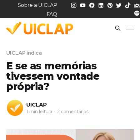
Sobre a UICLAP
FAQ
UICLAP indica
E se as memórias
tivessem vontade
própria?
UICLAP
1 min leitura
•
2 comentários